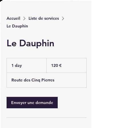
Accueil
Liste de services
Le Dauphin
Le Dauphin
120
euros
1 day
1
120 €
d
a
Route des Cinq Pierres
Envoyer une demande